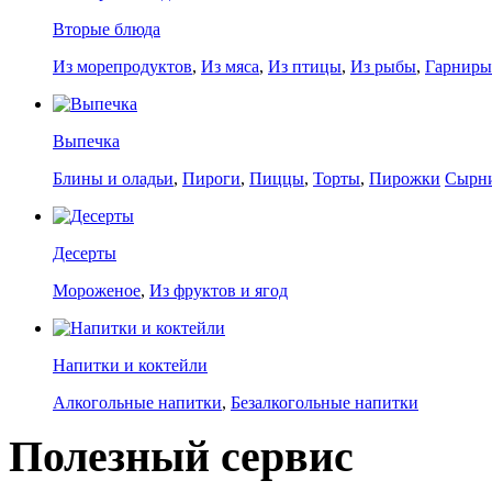
Вторые блюда
Из морепродуктов
,
Из мяса
,
Из птицы
,
Из рыбы
,
Гарниры
Выпечка
Блины и оладьи
,
Пироги
,
Пиццы
,
Торты
,
Пирожки
Сырн
Десерты
Мороженое
,
Из фруктов и ягод
Напитки и коктейли
Алкогольные напитки
,
Безалкогольные напитки
Полезный сервис